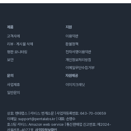
제품
지원
고객사례
이용약관
리뷰 · 게시물 삭제
환불정책
평판 모니터링
전자서명이용약관
보안
개인정보처리방침
이메일무단수집거부
문의
자원제공
사업제휴
이미지크레딧
일반문의
상호: 펜타랩스 | 서비스: 번개소문 | 사업자등록번호: 643-70-00659
이메일:
support@pentalabs.kr
 | 대표: 손명수
호스팅 서비스: Amazon web service | 통신판매업 신고번호: 제2024-
서울서초-4077호  
사업자정보확인