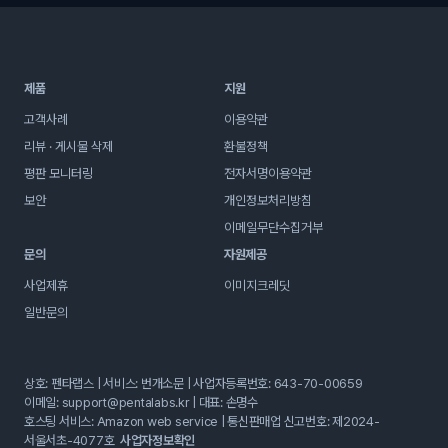
제품
지원
고객사례
이용약관
리뷰 · 게시물 삭제
환불정책
평판 모니터링
전자서명이용약관
보안
개인정보처리방침
이메일무단수집거부
문의
자원제공
사업제휴
이미지크레딧
일반문의
상호: 펜타랩스 | 서비스: 번개소문 | 사업자등록번호: 643-70-00659
이메일:
support@pentalabs.kr
 | 대표: 손명수
호스팅 서비스: Amazon web service | 통신판매업 신고번호: 제2024-
서울서초-4077호  
사업자정보확인